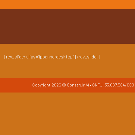
Skip
to
content
[rev_slider alias=”lpbannerdesktop”][/rev_slider]
Copyright 2026 © Construir Aí • CNPJ: 33.087.564/0001